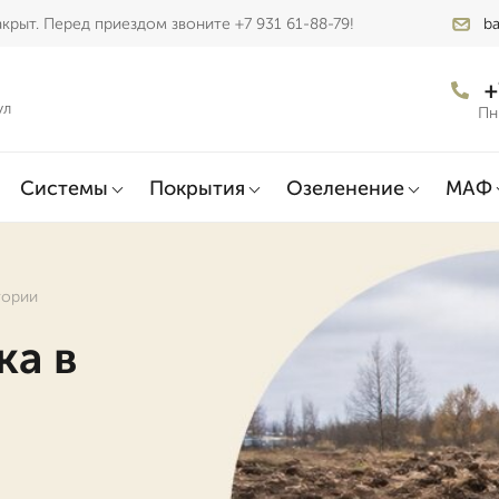
крыт. Перед приездом звоните +7 931 61-88-79!
ba
+
ул
Пн
Системы
Покрытия
Озеленение
МАФ
тории
ка в