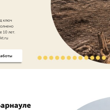
од ключ
полнено
 10 лет.
kt.ru
работы
Барнауле