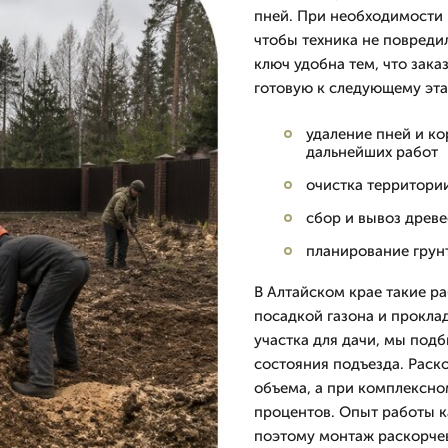
пней. При необходимости 
чтобы техника не повреди
ключ удобна тем, что зак
готовую к следующему эта
удаление пней и к
дальнейших работ
очистка территории
сбор и вывоз древе
планирование грун
В Алтайском крае такие р
посадкой газона и прокла
участка для дачи, мы под
состояния подъезда. Раско
объема, а при комплексном
процентов. Опыт работы к
поэтому монтаж раскорчев