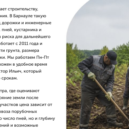
ает строительству,
ния. В Барнауле такую
од дорожки и инженерные
 пней, кустарника и
з риска для дальнейшего
отает с 2011 года и
ти грунта, размера
ики. Мы работаем Пн-Пт
зможен в удобное время
ктор Ильич, который
 срокам.
тра, где оценивают
тояние земли после
участков цена зависит от
ывоза порубочных
о число пней, но и глубину
дений и возможные