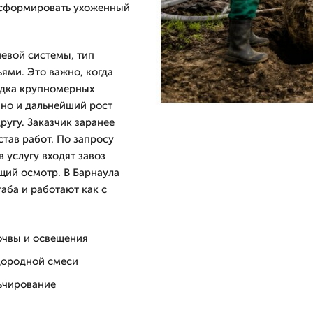
у сформировать ухоженный
евой системы, тип
ями. Это важно, когда
адка крупномерных
 но и дальнейший рост
ругу. Заказчик заранее
став работ. По запросу
в услугу входят завоз
щий осмотр. В Барнаула
аба и работают как с
очвы и освещения
дородной смеси
льчирование