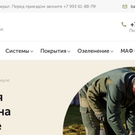
крыт. Перед приездом звоните +7 993 61-88-79!
b
+
ул
Пн
Системы
Покрытия
Озеленение
МАФ
науле
я
на
е