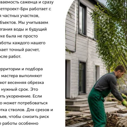
иваемость саженца и сразу
етпроект-Брн работает с
я частных участков,
объектов. Мы учитываем
легания воды и будущий
тке была не просто
работы каждого нашего
чает точный расчет,
сле работ.
ерритории и подбора
и мастера выполняют
гают весенняя обрезка
в нужный срок. Это
ить укоренение. Если
о может потребоваться
ка стволов. Для срезов и
ьев, чтобы снизить риск
ие работы особенно