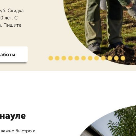
уб. Скидка
0 лет. С
в. Пишите
работы
рнауле
 важно быстро и