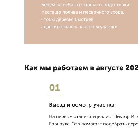
Берем на себя все этапы от подготовки
места до полива и первичного ухода,
чтобы деревья быстрее
адаптировались на новом участке.
Как мы работаем в августе 202
01
Выезд и осмотр участка
На первом этапе специалист Виктор Иль
Барнауле. Это помогает подобрать дере