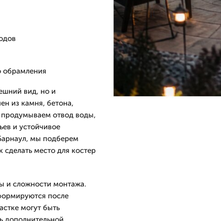
ходов
о обрамления
ешний вид, но и
ен из камня, бетона,
ы продумываем отвод воды,
ьев и устойчивое
 Барнаул, мы подберем
 сделать место для костер
ы и сложности монтажа.
 формируются после
астке могут быть
ть дополнительной