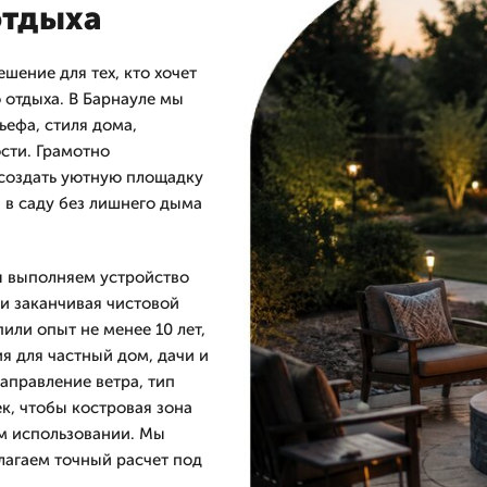
отдыха
шение для тех, кто хочет
 отдыха. В Барнауле мы
ьефа, стиля дома,
сти. Грамотно
 создать уютную площадку
а в саду без лишнего дыма
ы выполняем устройство
 и заканчивая чистовой
или опыт не менее 10 лет,
 для частный дом, дачи и
аправление ветра, тип
ек, чтобы костровая зона
м использовании. Мы
длагаем точный расчет под