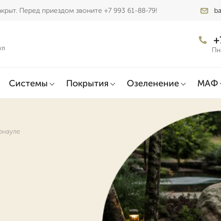
крыт. Перед приездом звоните +7 993 61-88-79!
b
+
ул
Пн
Системы
Покрытия
Озеленение
МАФ
рнауле