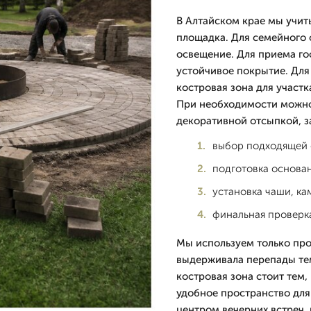
В Алтайском крае мы учит
площадка. Для семейного 
освещение. Для приема го
устойчивое покрытие. Для
костровая зона для участк
При необходимости можно
декоративной отсыпкой, 
выбор подходящей
подготовка основа
установка чаши, ка
финальная проверк
Мы используем только пр
выдерживала перепады тем
костровая зона стоит тем,
удобное пространство для 
центром вечерних встреч,