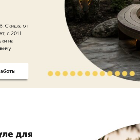
б. Скидка от
т, с 2011
вки на
льичу
работы
уле для