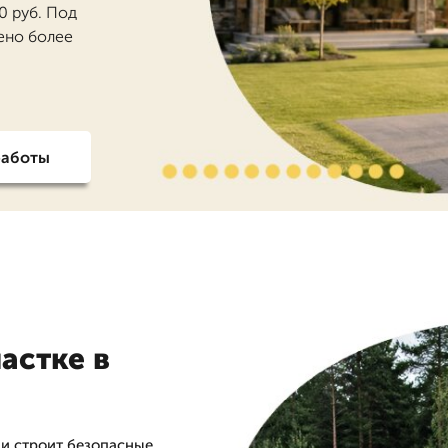
0 руб. Под
нено более
работы
астке в
 и строит безопасные