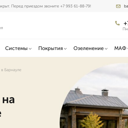
крыт. Перед приездом звоните +7 993 61-88-79!
b
+
ул
Пн
Системы
Покрытия
Озеленение
МАФ
 в Барнауле
 на
е