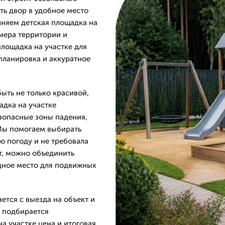
ть двор в удобное место
лняем детская площадка на
змера территории и
площадка на участке для
планировка и аккуратное
быть не только красивой,
адка на участке
зопасные зоны падения,
 Мы помогаем выбирать
ю погоду и не требовала
рт, можно объединить
дное место для подвижных
ется с выезда на объект и
, подбирается
а участке цена и итоговая