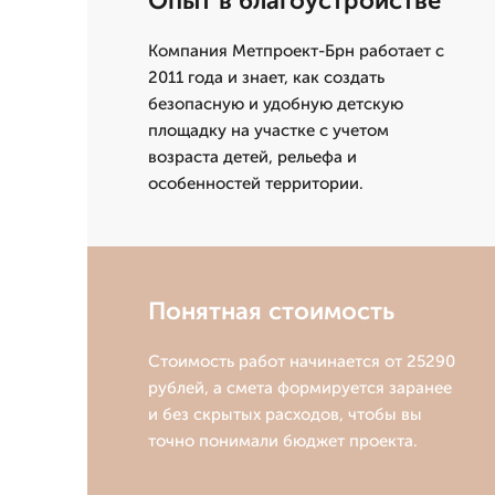
Опыт в благоустройстве
Компания Метпроект-Брн работает с
2011 года и знает, как создать
безопасную и удобную детскую
площадку на участке с учетом
возраста детей, рельефа и
особенностей территории.
Понятная стоимость
Стоимость работ начинается от 25290
рублей, а смета формируется заранее
и без скрытых расходов, чтобы вы
точно понимали бюджет проекта.