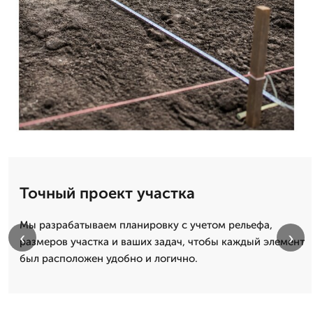
Точный проект участка
Мы разрабатываем планировку с учетом рельефа,
‹
›
размеров участка и ваших задач, чтобы каждый элемент
был расположен удобно и логично.