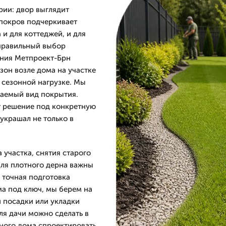
рии: двор выглядит
 покров подчеркивает
 и для коттеджей, и для
 правильный выбор
ания Метпроект-Брн
азон возле дома на участке
 сезонной нагрузке. Мы
лаемый вид покрытия.
т решение под конкретную
украшал не только в
 участка, снятия старого
Для плотного дерна важны
 точная подготовка
ма под ключ, мы берем на
й посадки или укладки
ля дачи можно сделать в
тного дома спроектировать