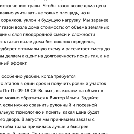
стончению травы. Чтобы газон возле дома цена
 важно учитывать не только площадь, но и
 сорняков, уклон и будущую нагрузку. Мы заранее
т газон возле дома стоимость: от объема земляных
лщины слоя плодородной смеси и сложности
ать газон возле дома без лишних переделок,
дберет оптимальную схему и рассчитает смету до
мы делаем акцент на долговечность покрытия, а не
чный эффект.
 особенно удобен, когда требуется
о этапов в один срок и получить ровный участок
 Пн-Пт 09-18 Сб-Вс вых., выезжаем на объект в
ии можно обратиться к Виктор Ильич. Задайте
, если нужно сравнить рулонный и посевной
льную технологию и понять, какая цена будет
го двора. В августе мы принимаем заказы с
 чтобы трава прижилась лучше и быстрее
онный ковер. При заказе услуги под ключ скидка