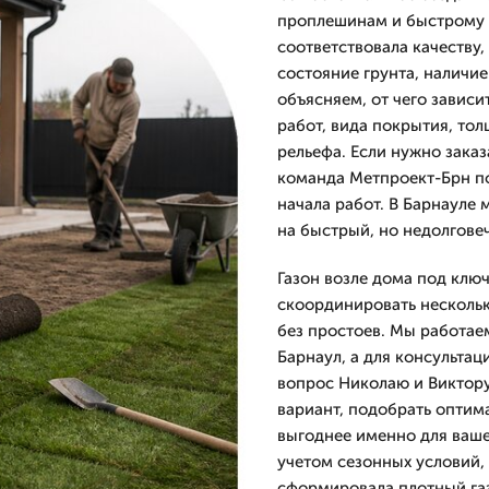
проплешинам и быстрому и
соответствовала качеству,
состояние грунта, наличие
объясняем, от чего зависи
работ, вида покрытия, то
рельефа. Если нужно заказ
команда Метпроект-Брн по
начала работ. В Барнауле 
на быстрый, но недолгове
Газон возле дома под ключ
скоординировать нескольк
без простоев. Мы работаем
Барнаул, а для консультац
вопрос Николаю и Виктору
вариант, подобрать оптима
выгоднее именно для ваше
учетом сезонных условий,
сформировала плотный газ