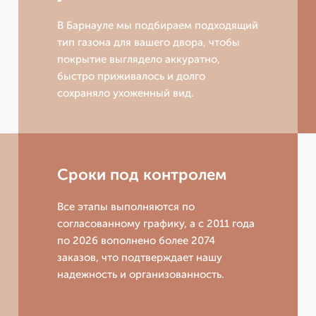
В Барнауле мы подбираем подходящий
тип газона для вашего двора, чтобы
покрытие выглядело аккуратно,
быстро приживалось и долго
сохраняло ухоженный вид.
Сроки под контролем
Все этапы выполняются по
согласованному графику, а с 2011 года
по 2026 вополнено более 2074
заказов, что подтверждает нашу
надежность и организованность.