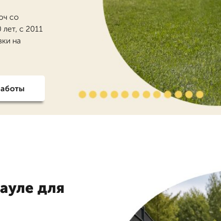
юч со
лет, с 2011
вки на
работы
науле для