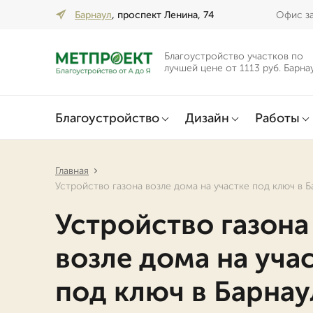
Барнаул
, проспект Ленина, 74
Офис за
Благоустройство участков по
лучшей цене от 1113 руб. Барна
Благоустройство
Дизайн
Работы
Главная
Устройство газона возле дома на участке под ключ в Б
Устройство газона
возле дома на уча
под ключ в Барнау