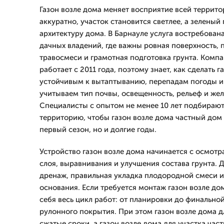
Газон возле дома меняет восприятие всей террито
аккуратно, участок становится светлее, а зеленый
архитектуру дома. В Барнауле услуга востребована
дачных владений, где важны ровная поверхность,
травосмеси и грамотная подготовка грунта. Комп
работает с 2011 года, поэтому знает, как сделать г
устойчивым к вытаптыванию, перепадам погоды и
учитываем тип почвы, освещенность, рельеф и же
Специалисты с опытом не менее 10 лет подбираю
территорию, чтобы газон возле дома частный дом 
первый сезон, но и долгие годы.
Устройство газон возле дома начинается с осмотра
слоя, выравнивания и улучшения состава грунта. 
дренаж, правильная укладка плодородной смеси и
основания. Если требуется монтаж газон возле до
себя весь цикл работ: от планировки до финально
рулонного покрытия. При этом газон возле дома д
сжатые сроки, а газон возле дома для участка час