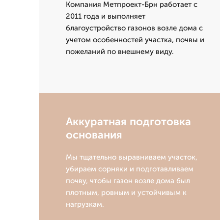
Компания Метпроект-Брн работает с
2011 года и выполняет
благоустройство газонов возле дома с
учетом особенностей участка, почвы и
пожеланий по внешнему виду.
Аккуратная подготовка
основания
Мы тщательно выравниваем участок,
убираем сорняки и подготавливаем
почву, чтобы газон возле дома был
плотным, ровным и устойчивым к
нагрузкам.