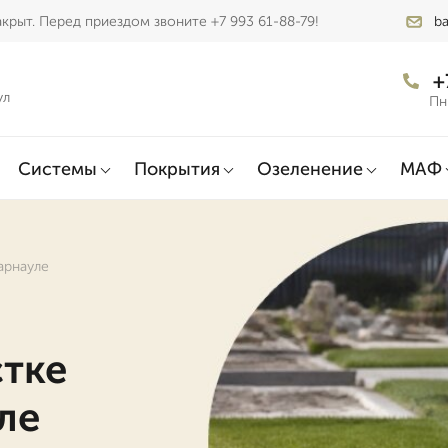
крыт. Перед приездом звоните +7 993 61-88-79!
b
+
ул
Пн
Системы
Покрытия
Озеленение
МАФ
арнауле
стке
ле