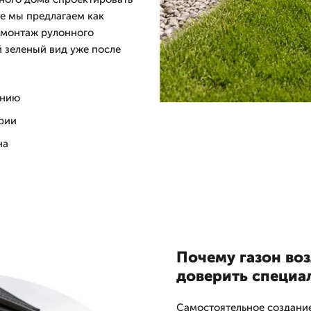
ле мы предлагаем как
и монтаж рулонного
й зеленый вид уже после
ению
рии
на
Почему газон воз
доверить специа
Самостоятельное создание