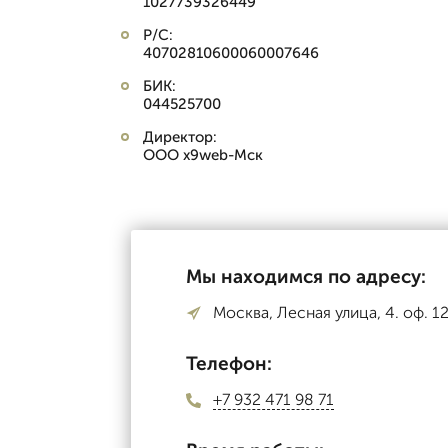
1027739326449
Р/С:
40702810600060007646
БИК:
044525700
Директор:
ООО x9web-Мск
Мы находимся по адресу:
Москва, Лесная улица, 4. оф. 1
Телефон:
+7 932 471 98 71