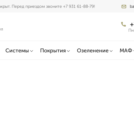
крыт. Перед приездом звоните +7 931 61-88-79!
ba
+
ул
Пн
Системы
Покрытия
Озеленение
МАФ